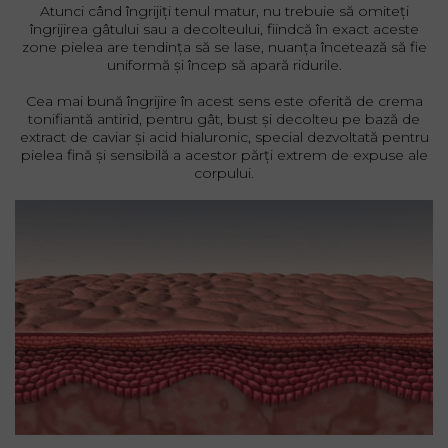
Atunci când îngrijiți tenul matur, nu trebuie să omiteți
îngrijirea gâtului sau a decolteului, fiindcă în exact aceste
zone pielea are tendința să se lase, nuanța încetează să fie
uniformă și încep să apară ridurile.
Cea mai bună îngrijire în acest sens este oferită de crema
tonifiantă antirid, pentru gât, bust și decolteu pe bază de
extract de caviar și acid hialuronic, special dezvoltată pentru
pielea fină și sensibilă a acestor părți extrem de expuse ale
corpului.