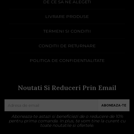
DE CE SA NE ALEGETI
LIVRARE PRODUSE
TERMENI SI CONDITII
CONDITII DE RETURNARE
POLITICA DE CONFIDENTIALITATE
Noutati Si Reduceri Prin Email
ABONEAZA-TE
Aboneaza-te astazi si beneficiezi de o reducere de 10%
pentru prima comanda. In plus, te vom tine la curent cu
toate noutatile si ofertele.