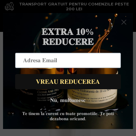
TRANSPORT GRATUIT PENTRU COMENZILE PESTE
200 LEI
0
Meniu
Cauta
Cos
ACASA
/
CREME ȘI MĂȘTI DE CORP