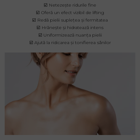
☑️ Netezește ridurile fine
☑️ Oferă un efect vizibil de lifting
☑️ Redă pielii suplețea și fermitatea
☑️ Hrănește și hidratează intens
☑️
Uniformizează nuanța pielii
☑️ Ajută la ridicarea și tonifierea sânilor