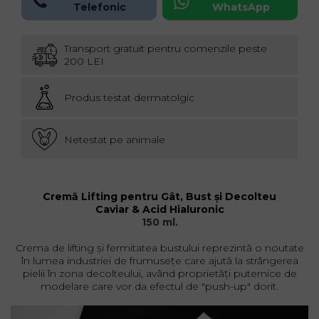
Telefonic
WhatsApp
Transport gratuit pentru comenzile peste
200 LEI
Produs testat dermatolgic
Netestat pe animale
Cremă Lifting pentru Gât, Bust și Decolteu
Caviar & Acid Hialuronic
150 ml.
Crema de lifting și fermitatea bustului reprezintă o noutate
în lumea industriei de frumusețe care ajută la strângerea
pielii în zona decolteului,
având proprietăți puternice de
modelare care vor da efectul de "push-up" dorit.