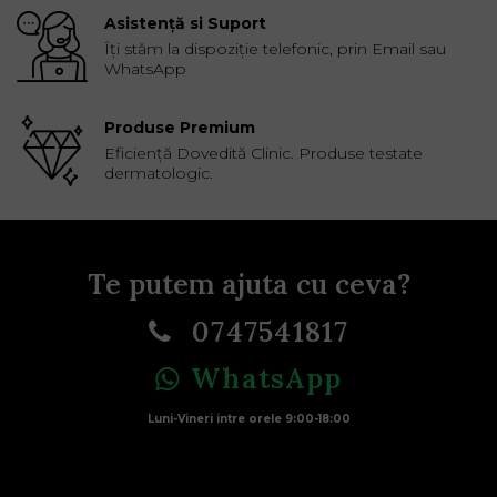
Asistență si Suport
Îți stăm la dispoziție telefonic, prin Email sau
WhatsApp
Produse Premium
Eficiență Dovedită Clinic. Produse testate
dermatologic.
Te putem ajuta cu ceva?
0747541817
WhatsApp
Luni-Vineri intre orele 9:00-18:00